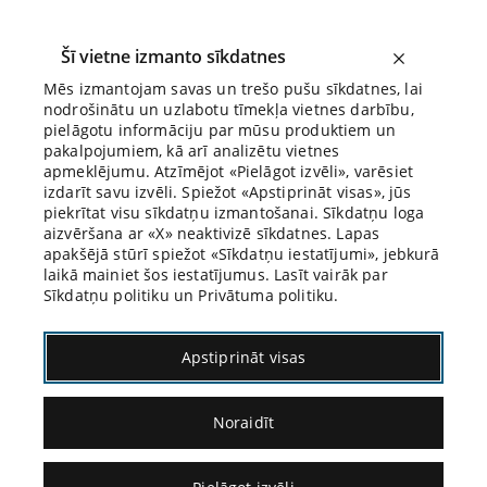
Šī vietne izmanto sīkdatnes
Mēs izmantojam savas un trešo pušu sīkdatnes, lai
nodrošinātu un uzlabotu tīmekļa vietnes darbību,
Biroja Blogs
pielāgotu informāciju par mūsu produktiem un
pakalpojumiem, kā arī analizētu vietnes
apmeklējumu. Atzīmējot «Pielāgot izvēli», varēsiet
izdarīt savu izvēli. Spiežot «Apstiprināt visas», jūs
piekrītat visu sīkdatņu izmantošanai. Sīkdatņu loga
aizvēršana ar «X» neaktivizē sīkdatnes. Lapas
apakšējā stūrī spiežot «Sīkdatņu iestatījumi», jebkurā
laikā mainiet šos iestatījumus. Lasīt vairāk par
Sīkdatņu politiku un Privātuma politiku.
05.05.2025.
Apstiprināt visas
Kārlis Gustavs Jungs
Noraidīt
par uztveres