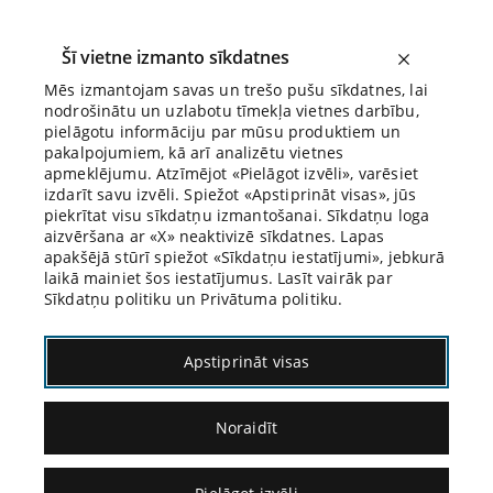
Šī vietne izmanto sīkdatnes
Mēs izmantojam savas un trešo pušu sīkdatnes, lai
nodrošinātu un uzlabotu tīmekļa vietnes darbību,
Biroja Blogs
pielāgotu informāciju par mūsu produktiem un
pakalpojumiem, kā arī analizētu vietnes
apmeklējumu. Atzīmējot «Pielāgot izvēli», varēsiet
izdarīt savu izvēli. Spiežot «Apstiprināt visas», jūs
piekrītat visu sīkdatņu izmantošanai. Sīkdatņu loga
aizvēršana ar «X» neaktivizē sīkdatnes. Lapas
apakšējā stūrī spiežot «Sīkdatņu iestatījumi», jebkurā
laikā mainiet šos iestatījumus. Lasīt vairāk par
Sīkdatņu politiku un Privātuma politiku.
22.07.2025.
Apstiprināt visas
Marks Aurēlijs par
Noraidīt
domu tīrību