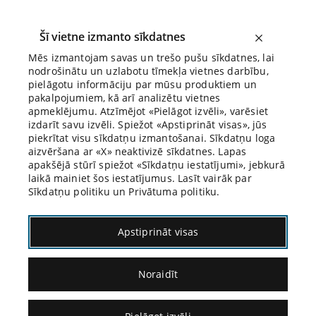
Šī vietne izmanto sīkdatnes
Mēs izmantojam savas un trešo pušu sīkdatnes, lai
nodrošinātu un uzlabotu tīmekļa vietnes darbību,
Biroja Blogs
pielāgotu informāciju par mūsu produktiem un
pakalpojumiem, kā arī analizētu vietnes
apmeklējumu. Atzīmējot «Pielāgot izvēli», varēsiet
izdarīt savu izvēli. Spiežot «Apstiprināt visas», jūs
piekrītat visu sīkdatņu izmantošanai. Sīkdatņu loga
aizvēršana ar «X» neaktivizē sīkdatnes. Lapas
apakšējā stūrī spiežot «Sīkdatņu iestatījumi», jebkurā
laikā mainiet šos iestatījumus. Lasīt vairāk par
Sīkdatņu politiku un Privātuma politiku.
30.05.2025.
Apstiprināt visas
Patriks Denīns par
Noraidīt
arvien jaunu vēlmju