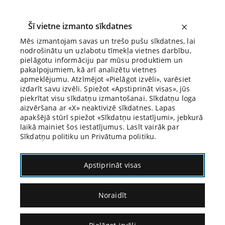
Šī vietne izmanto sīkdatnes
Mēs izmantojam savas un trešo pušu sīkdatnes, lai
nodrošinātu un uzlabotu tīmekļa vietnes darbību,
Biroja Blogs
pielāgotu informāciju par mūsu produktiem un
pakalpojumiem, kā arī analizētu vietnes
apmeklējumu. Atzīmējot «Pielāgot izvēli», varēsiet
izdarīt savu izvēli. Spiežot «Apstiprināt visas», jūs
piekrītat visu sīkdatņu izmantošanai. Sīkdatņu loga
aizvēršana ar «X» neaktivizē sīkdatnes. Lapas
apakšējā stūrī spiežot «Sīkdatņu iestatījumi», jebkurā
laikā mainiet šos iestatījumus. Lasīt vairāk par
Sīkdatņu politiku un Privātuma politiku.
27.05.2025.
Apstiprināt visas
Zigmunds Freids par
Noraidīt
asprātībām un jokiem