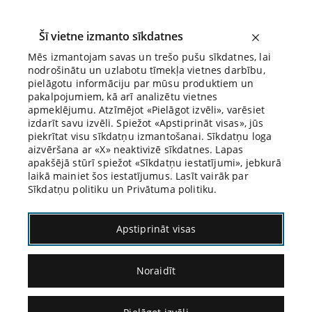
Šī vietne izmanto sīkdatnes
Mēs izmantojam savas un trešo pušu sīkdatnes, lai
nodrošinātu un uzlabotu tīmekļa vietnes darbību,
Biroja Blogs
pielāgotu informāciju par mūsu produktiem un
pakalpojumiem, kā arī analizētu vietnes
apmeklējumu. Atzīmējot «Pielāgot izvēli», varēsiet
izdarīt savu izvēli. Spiežot «Apstiprināt visas», jūs
piekrītat visu sīkdatņu izmantošanai. Sīkdatņu loga
aizvēršana ar «X» neaktivizē sīkdatnes. Lapas
apakšējā stūrī spiežot «Sīkdatņu iestatījumi», jebkurā
11.07.2017.
laikā mainiet šos iestatījumus. Lasīt vairāk par
Sīkdatņu politiku un Privātuma politiku.
Mamma gribēja
Apstiprināt visas
patraucēt…
Noraidīt
Neskatoties uz to, ka laika izdomāt