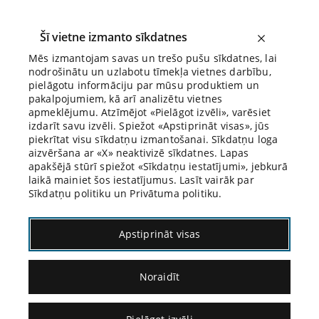
Šī vietne izmanto sīkdatnes
Mēs izmantojam savas un trešo pušu sīkdatnes, lai
nodrošinātu un uzlabotu tīmekļa vietnes darbību,
Biroja Blogs
pielāgotu informāciju par mūsu produktiem un
pakalpojumiem, kā arī analizētu vietnes
apmeklējumu. Atzīmējot «Pielāgot izvēli», varēsiet
izdarīt savu izvēli. Spiežot «Apstiprināt visas», jūs
piekrītat visu sīkdatņu izmantošanai. Sīkdatņu loga
aizvēršana ar «X» neaktivizē sīkdatnes. Lapas
apakšējā stūrī spiežot «Sīkdatņu iestatījumi», jebkurā
14.08.2019.
laikā mainiet šos iestatījumus. Lasīt vairāk par
Sīkdatņu politiku un Privātuma politiku.
Personīgā pieredze
Apstiprināt visas
Apsūdzētā ārstējošais ārsts atbild uz
Noraidīt
prokurora jautājumu:
Tiek fiksēts gan