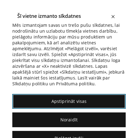
Šī vietne izmanto sīkdatnes
Mēs izmantojam savas un trešo pušu sīkdatnes, lai
nodrošinātu un uzlabotu tīmekļa vietnes darbību,
Biroja Blogs
pielāgotu informāciju par mūsu produktiem un
pakalpojumiem, kā arī analizētu vietnes
apmeklējumu. Atzīmējot «Pielāgot izvēli», varēsiet
izdarīt savu izvēli. Spiežot «Apstiprināt visas», jūs
piekrītat visu sīkdatņu izmantošanai. Sīkdatņu loga
aizvēršana ar «X» neaktivizē sīkdatnes. Lapas
apakšējā stūrī spiežot «Sīkdatņu iestatījumi», jebkurā
09.12.2021.
laikā mainiet šos iestatījumus. Lasīt vairāk par
Sīkdatņu politiku un Privātuma politiku.
Vai kriminālprocesā vēl
Apstiprināt visas
darbojas sacīkstes
Noraidīt
princips?