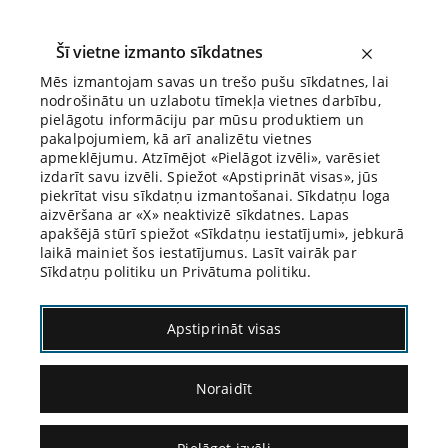
Šī vietne izmanto sīkdatnes
Mēs izmantojam savas un trešo pušu sīkdatnes, lai
nodrošinātu un uzlabotu tīmekļa vietnes darbību,
Biroja Blogs
pielāgotu informāciju par mūsu produktiem un
pakalpojumiem, kā arī analizētu vietnes
apmeklējumu. Atzīmējot «Pielāgot izvēli», varēsiet
izdarīt savu izvēli. Spiežot «Apstiprināt visas», jūs
piekrītat visu sīkdatņu izmantošanai. Sīkdatņu loga
aizvēršana ar «X» neaktivizē sīkdatnes. Lapas
apakšējā stūrī spiežot «Sīkdatņu iestatījumi», jebkurā
15.02.2018.
laikā mainiet šos iestatījumus. Lasīt vairāk par
Sīkdatņu politiku un Privātuma politiku.
Krāpšanas izpratne
Apstiprināt visas
mūdienu Krievijā
Noraidīt
Krievijas Federācijas Iekšlietu ministrijas