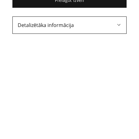
Pielāgot izvēli
*Pušu pārstāvju jautājumu krustugunīs*
Tiesa:
Jūs taču varat sēdēt, ja Jūs viens
Detalizētāka informācija
otram atbildat. Jūs tiešām viens otru tik
augstu vērtējiet?
* No pirmās instances tiesas sēdes gaitas
Ļoti labs izteiciens
Sava laika pavēlnieks…