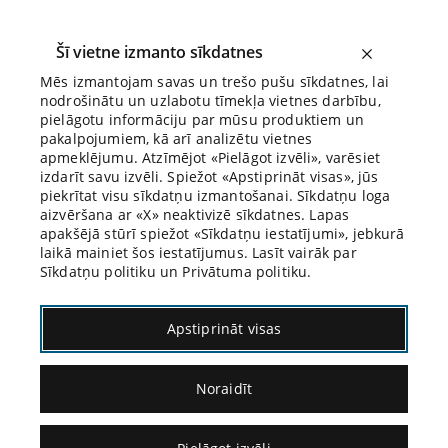
Šī vietne izmanto sīkdatnes
Mēs izmantojam savas un trešo pušu sīkdatnes, lai
nodrošinātu un uzlabotu tīmekļa vietnes darbību,
Biroja Blogs
pielāgotu informāciju par mūsu produktiem un
pakalpojumiem, kā arī analizētu vietnes
apmeklējumu. Atzīmējot «Pielāgot izvēli», varēsiet
izdarīt savu izvēli. Spiežot «Apstiprināt visas», jūs
piekrītat visu sīkdatņu izmantošanai. Sīkdatņu loga
aizvēršana ar «X» neaktivizē sīkdatnes. Lapas
apakšējā stūrī spiežot «Sīkdatņu iestatījumi», jebkurā
14.07.2022.
laikā mainiet šos iestatījumus. Lasīt vairāk par
Sīkdatņu politiku un Privātuma politiku.
«Neliekuļojiet,
Apstiprināt visas
cienījamie procesa
Noraidīt
dalībnieki!»