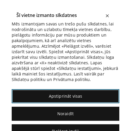
Šī vietne izmanto sīkdatnes
Mēs izmantojam savas un trešo pušu sīkdatnes, lai
nodrošinātu un uzlabotu tīmekļa vietnes darbību,
Biroja Blogs
pielāgotu informāciju par mūsu produktiem un
pakalpojumiem, kā arī analizētu vietnes
apmeklējumu. Atzīmējot «Pielāgot izvēli», varēsiet
izdarīt savu izvēli. Spiežot «Apstiprināt visas», jūs
piekrītat visu sīkdatņu izmantošanai. Sīkdatņu loga
aizvēršana ar «X» neaktivizē sīkdatnes. Lapas
apakšējā stūrī spiežot «Sīkdatņu iestatījumi», jebkurā
14.07.2020.
laikā mainiet šos iestatījumus. Lasīt vairāk par
Sīkdatņu politiku un Privātuma politiku.
Vai tāds bija
Apstiprināt visas
likumdevēja slēptais
Noraidīt
nolūks un patiesais
mērķis jaunā