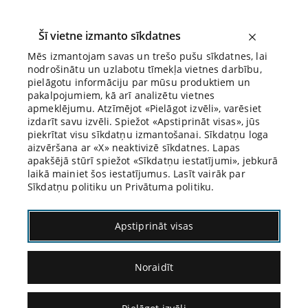
Šī vietne izmanto sīkdatnes
Mēs izmantojam savas un trešo pušu sīkdatnes, lai
nodrošinātu un uzlabotu tīmekļa vietnes darbību,
Biroja Blogs
pielāgotu informāciju par mūsu produktiem un
pakalpojumiem, kā arī analizētu vietnes
apmeklējumu. Atzīmējot «Pielāgot izvēli», varēsiet
izdarīt savu izvēli. Spiežot «Apstiprināt visas», jūs
piekrītat visu sīkdatņu izmantošanai. Sīkdatņu loga
aizvēršana ar «X» neaktivizē sīkdatnes. Lapas
apakšējā stūrī spiežot «Sīkdatņu iestatījumi», jebkurā
laikā mainiet šos iestatījumus. Lasīt vairāk par
Sīkdatņu politiku un Privātuma politiku.
«Izmeklēšanas noslēpums» kā Latvijas
Apstiprināt visas
postpadomju perioda kriminālprocesa
«mantra»
Noraidīt