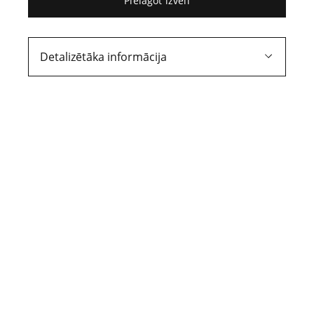
08.11.2021.
Pielāgot izvēli
Dr. iur. cand. Egons Rusanovs, Bc. iur.
Dana Gorina, Bc. iur. Linda Lielbriede
Detalizētāka informācija
4. raksts
IV «Izmeklēšanas
noslēpuma» vēsture –
19. gadsimta doktrīna
Tiesības veido daļu no cilvēka radītās
kultūras, akumulējot sabiedrības un
indivīdu garīgā darba augļus un fiksējot
tiem raksturīgās kopīgās vērtības,
uzskatus un rīcības normas. [1] Vēsturiskā