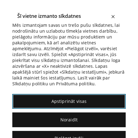
Šī vietne izmanto sīkdatnes
Mēs izmantojam savas un trešo pušu sīkdatnes, lai
nodrošinātu un uzlabotu tīmekļa vietnes darbību,
Biroja Blogs
pielāgotu informāciju par mūsu produktiem un
pakalpojumiem, kā arī analizētu vietnes
apmeklējumu. Atzīmējot «Pielāgot izvēli», varēsiet
izdarīt savu izvēli. Spiežot «Apstiprināt visas», jūs
piekrītat visu sīkdatņu izmantošanai. Sīkdatņu loga
aizvēršana ar «X» neaktivizē sīkdatnes. Lapas
apakšējā stūrī spiežot «Sīkdatņu iestatījumi», jebkurā
laikā mainiet šos iestatījumus. Lasīt vairāk par
Sīkdatņu politiku un Privātuma politiku.
«Izmeklēšanas noslēpums» kā Latvijas
Apstiprināt visas
postpadomju perioda kriminālprocesa
«mantra»
Noraidīt