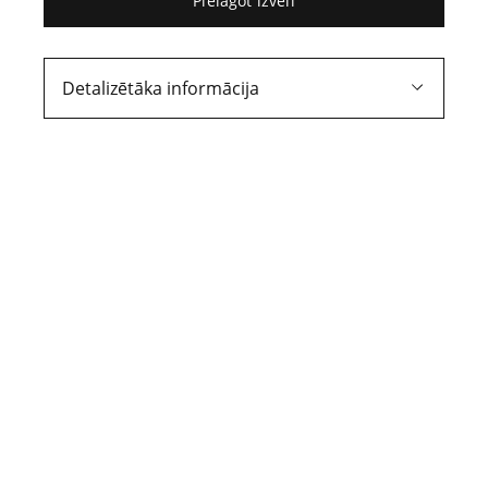
02.02.2024.
Pielāgot izvēli
1. daļa
Detalizētāka informācija
Patriks Denīns par
ekonomiku un
nevienlīdzīgumu
«Pilsoņu nelaimīgums atspoguļojas
ekonomiskā neapmierinātībā. Pilsoņi
lielākoties tiek saukti par «patērētājiem»,
tomēr brīvība nopirkt jebkādu iekārotu
patēriņa preci nemazina vispārējo
ekonomisko nemieru un neapmierinātību
ar aizvien pieaugošo nevienlīdzību.