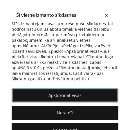
Šī vietne izmanto sīkdatnes
Mēs izmantojam savas un trešo pušu sīkdatnes, lai
nodrošinātu un uzlabotu tīmekļa vietnes darbību,
Kāzusi
pielāgotu informāciju par mūsu produktiem un
pakalpojumiem, kā arī analizētu vietnes
apmeklējumu. Atzīmējot «Pielāgot izvēli», varēsiet
izdarīt savu izvēli. Spiežot «Apstiprināt visas», jūs
piekrītat visu sīkdatņu izmantošanai. Sīkdatņu loga
aizvēršana ar «X» neaktivizē sīkdatnes. Lapas
apakšējā stūrī spiežot «Sīkdatņu iestatījumi», jebkurā
laikā mainiet šos iestatījumus. Lasīt vairāk par
2. nodarbība
Sīkdatņu politiku un Privātuma politiku.
1. kāzuss
Apstiprināt visas
Kāzuss kriminālprocesā
Noraidīt
Suzannas un Figaro kāzas bija 2023. gada