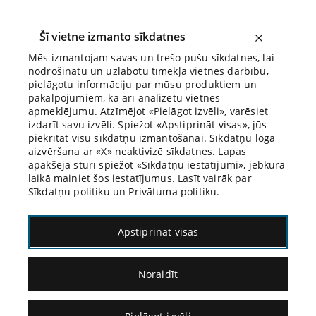
Šī vietne izmanto sīkdatnes
Mēs izmantojam savas un trešo pušu sīkdatnes, lai
nodrošinātu un uzlabotu tīmekļa vietnes darbību,
Kāzusi
pielāgotu informāciju par mūsu produktiem un
pakalpojumiem, kā arī analizētu vietnes
apmeklējumu. Atzīmējot «Pielāgot izvēli», varēsiet
izdarīt savu izvēli. Spiežot «Apstiprināt visas», jūs
piekrītat visu sīkdatņu izmantošanai. Sīkdatņu loga
aizvēršana ar «X» neaktivizē sīkdatnes. Lapas
apakšējā stūrī spiežot «Sīkdatņu iestatījumi», jebkurā
laikā mainiet šos iestatījumus. Lasīt vairāk par
3. nodarbība
Sīkdatņu politiku un Privātuma politiku.
2. kāzuss
Apstiprināt visas
Kāzuss – Kasācija
Noraidīt
Aizputrijas prokuratūras prokurors Sliena