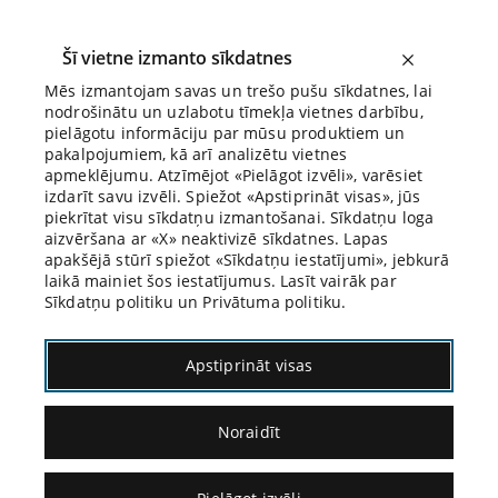
Šī vietne izmanto sīkdatnes
Mēs izmantojam savas un trešo pušu sīkdatnes, lai
nodrošinātu un uzlabotu tīmekļa vietnes darbību,
Biroja Blogs
pielāgotu informāciju par mūsu produktiem un
pakalpojumiem, kā arī analizētu vietnes
apmeklējumu. Atzīmējot «Pielāgot izvēli», varēsiet
izdarīt savu izvēli. Spiežot «Apstiprināt visas», jūs
piekrītat visu sīkdatņu izmantošanai. Sīkdatņu loga
aizvēršana ar «X» neaktivizē sīkdatnes. Lapas
apakšējā stūrī spiežot «Sīkdatņu iestatījumi», jebkurā
laikā mainiet šos iestatījumus. Lasīt vairāk par
Sīkdatņu politiku un Privātuma politiku.
Kriminālprocess ar cilvēcisku seju
Apstiprināt visas
Noraidīt
10.08.2022.