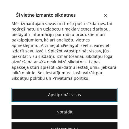
Šī vietne izmanto sīkdatnes
Mēs izmantojam savas un trešo pušu sīkdatnes, lai
nodrošinātu un uzlabotu tīmekļa vietnes darbību,
Biroja Blogs
pielāgotu informāciju par mūsu produktiem un
pakalpojumiem, kā arī analizētu vietnes
apmeklējumu. Atzīmējot «Pielāgot izvēli», varēsiet
izdarīt savu izvēli. Spiežot «Apstiprināt visas», jūs
piekrītat visu sīkdatņu izmantošanai. Sīkdatņu loga
aizvēršana ar «X» neaktivizē sīkdatnes. Lapas
Blogs
Citāds Citāts
apakšējā stūrī spiežot «Sīkdatņu iestatījumi», jebkurā
laikā mainiet šos iestatījumus. Lasīt vairāk par
Sīkdatņu politiku un Privātuma politiku.
23 raksti 3 daļās
Apstiprināt visas
Konservatīvisms Rodžera
Noraidīt
Skrutona izpratnē