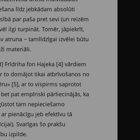
vešana līdz jebkādam absolūti
sībā par paša pret sevi (un reizēm
 ilgi turpināt. Tomēr, jāpiekrīt,
āv atruna − tamlīdzīgai izvēlei būtu
ži materiāli.
3] Frīdriha fon Hajeka [4] vārdiem
ar to domājot tikai atbrīvošanos no
u» [5], ar to vispirms saprotot
 bet pat empīriski pārliecinājās, ka
iegūstot tam nepieciešamo
 ar pienācīgu jeb efektīvu tā
cijai). Svarīgas šo prakšu
bu izpilde.