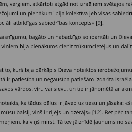
 vergiem, atkārtoti atgādinot izraēļiem svētajos raksto
bežojumi un pienākumi bija kolektīva jeb visas sabiedrī
ociāli atbildīgas sabiedrības koncepts» [9].
 taisnīgumu, bagāto un nabadzīgo solidaritāti un Dieva
ti, viņiem bija pienākums cienīt trūkumcietējus un dal
et to, kurš bija pārkāpis Dieva noteiktos ierobežojumu
a tā ir patiesība un negausība patiešām izdarīta Israēla 
, savos vārdos, vīru vai sievu, un tie ir jānomētā ar ak
eikts, ka tādus dēlus ir jāved uz tiesu un jāsaka: «ši
mūsu balsij, viņš ir rijējs un dzērājs» [12]. Bet pēc t
meņiem, ka viņš mirst. Tā tev jāiznīdē ļaunums no sava