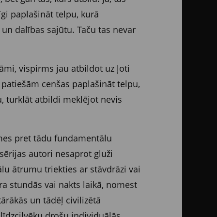
īgi paplašināt telpu, kurā
u un dalības sajūtu. Taču tas nevar
mi, vispirms jau atbildot uz ļoti
 patiešām cenšas paplašināt telpu,
, turklāt atbildi meklējot nevis
smes pret tādu fundamentālu
sērijas autori nesaprot gluži
 ātrumu triekties ar stāvdrāzi vai
ara stundās vai nakts laikā, nomest
ākās un tādēļ civilizētā
 līdzcilvēku drošu individuālās