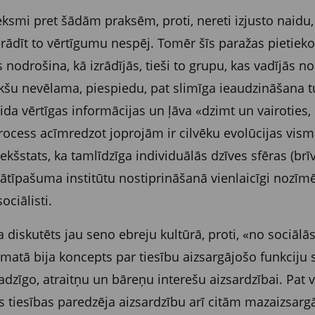
ieksmi pret šādām praksēm, proti, nereti izjusto naidu,
ādīt to vērtīgumu nespēj. Tomēr šīs paražas pietiekoši 
 nodrošina, kā izrādījās, tieši to grupu, kas vadījās 
šu nevēlama, piespiedu, pat slimīga ieaudzināšana t
ida vērtīgas informācijas un ļāva «dzimt un vairoties, 
 process acīmredzot joprojām ir cilvēku evolūcijas vi
iekšstats, ka tamlīdzīga individuālās dzīves sfēras (br
vātīpašuma institūtu nostiprināšanā vienlaicīgi nozīmē
ociālisti.
ka diskutēts jau seno ebreju kultūrā, proti, «no sociāl
tā bija koncepts par tiesību aizsargājošo funkciju sa
dzīgo, atraitņu un bāreņu interešu aizsardzībai. Pat v
 tiesības paredzēja aizsardzību arī citām mazaizsar