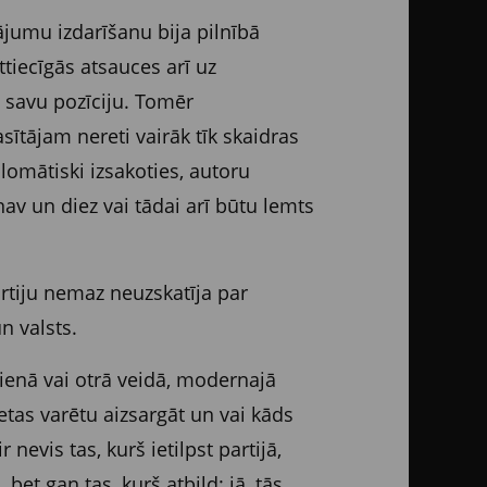
ājumu izdarīšanu bija pilnībā
ttiecīgās atsauces arī uz
ī savu pozīciju. Tomēr
sītājam nereti vairāk tīk skaidras
lomātiski izsakoties, autoru
nav un diez vai tādai arī būtu lemts
artiju nemaz neuzskatīja par
n valsts.
 vienā vai otrā veidā, modernajā
ietas varētu aizsargāt un vai kāds
nevis tas, kurš ietilpst partijā,
et gan tas, kurš atbild: jā, tās