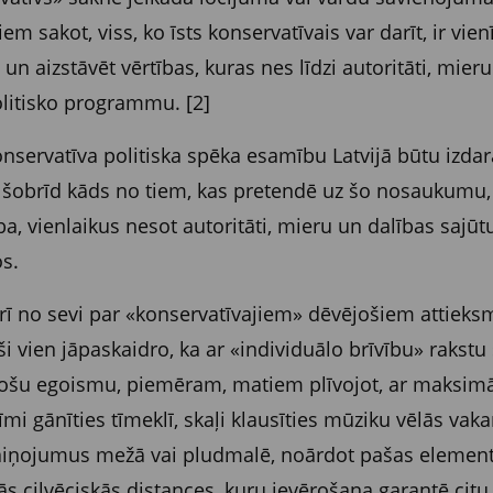
em sakot, viss, ko īsts konservatīvais var darīt, ir vien
 un aizstāvēt vērtības, kuras nes līdzi autoritāti, mier
olitisko programmu. [2]
nservatīva politiska spēka esamību Latvijā būtu izdarā
i šobrīd kāds no tiem, kas pretendē uz šo nosaukumu,
a, vienlaikus nesot autoritāti, mieru un dalības sajūtu
os.
arī no sevi par «konservatīvajiem» dēvējošiem attiek
ši vien jāpaskaidro, ka ar «individuālo brīvību» rakstu 
šu egoismu, piemēram, matiem plīvojot, ar maksimālu
mi gānīties tīmeklī, skaļi klausīties mūziku vēlās vak
iņojumus mežā vai pludmalē, noārdot pašas elementār
ās cilvēciskās distances, kuru ievērošana garantē citu