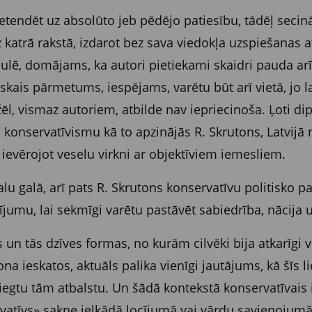
retendēt uz absolūto jeb pēdējo patiesību, tādēļ secin
īz katrā rakstā, izdarot bez sava viedokļa uzspiešanas a
saulē, domājams, ka autori pietiekami skaidri pauda ar
kais pārmetums, iespējams, varētu būt arī vietā, jo la
, vismaz autoriem, atbilde nav iepriecinoša. Ļoti dip
tu konservatīvismu kā to apzinājās R. Skrutons, Latvijā 
, ievērojot veselu virkni ar objektīviem iemesliem.
lu galā, arī pats R. Skrutons konservatīvu politisko p
jumu, lai sekmīgi varētu pastāvēt sabiedrība, nācija u
as un tās dzīves formas, no kurām cilvēki bija atkarīgi
na ieskatos, aktuāls palika vienīgi jautājums, kā šīs l
sniegtu tām atbalstu. Un šādā kontekstā konservatīvais ir 
tīvs» sakne jelkādā locījumā vai vārdu savienojumā, b