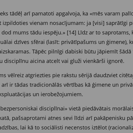
eks tādēļ arī pamatoti apgalvoja, ka «mēs varam palī
 izpildoties vienam nosacījumam: ja [visi] saprātīgi p
rī dod mums tādu iespēju.» [14] Līdz ar to saprotams, 
duālai dzīves sfērai (lasīt: privātīpašums un ģimene), 
aizskaramas. Tāpēc pilnīgi dabiski būtu jāpiemīt šādā tr
 disciplīnu aicina atcelt vai gluži vienkārši ignorē.
 vēlreiz atgriezties pie rakstu sērijā daudzviet citēt
rī ir tādas tradicionālās vērtības kā ģimene un privāt
ekspluatācijas un ierobežojumiem.
bezpersoniskai disciplīnai» vietā piedāvātais morālais
katā, pašsaprotami atnes sevi līdzi arī pakāpenisku p
zības, lai kā to sociālisti necenstos iztēlot (racionali