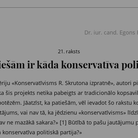
Dr. iur. cand. Egons
21. raksts
iešām ir kāda konservatīva poli
riju «Konservatīvisms R. Skrutona izpratnē», autori pie
ka šis projekts netika pabeigts ar tradicionālo kopsavi
potēzēm. Jāatzīst, ka patiešām, vēl ievadot šo rakstu k
tājums, vai nav tā, ka jēdzienu «konservatīvisms» līdzī
nav ne mazākā sakara?» [1] Būtībā to pašu jautājumu pi
m konservatīva politiskā partija?»