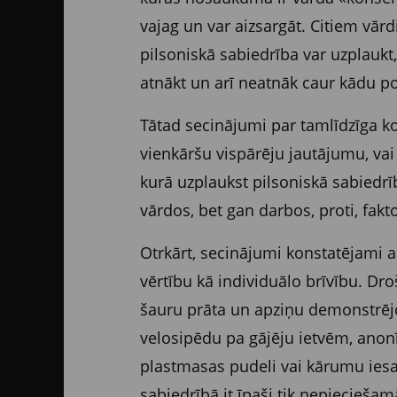
vajag un var aizsargāt. Citiem vārdi
pilsoniskā sabiedrība var uzplaukt,
atnākt un arī neatnāk caur kādu p
Tātad secinājumi par tamlīdzīga ko
vienkāršu vispārēju jautājumu, va
kurā uzplaukst pilsoniskā sabiedrīb
vārdos, bet gan darbos, proti, fakt
Otrkārt, secinājumi konstatējami 
vērtību kā individuālo brīvību. Dro
šauru prāta un apziņu demonstrējo
velosipēdu pa gājēju ietvēm, anonī
plastmasas pudeli vai kārumu iesa
sabiedrībā it īpaši tik nepieciešam