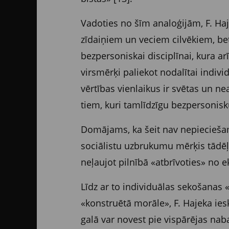
Vadoties no šīm analoģijām, F. Haj
zīdaiņiem un veciem cilvēkiem, bet
bezpersoniskai disciplīnai, kura a
virsmērķi paliekot nodalītai indivi
vērtības vienlaikus ir svētas un ne
tiem, kuri tamlīdzīgu bezpersonisku
Domājams, ka šeit nav nepieciešams
sociālistu uzbrukumu mērķis tādēļ a
neļaujot pilnībā «atbrīvoties» no 
Līdz ar to individuālas sekošanas «
«konstruētā morāle», F. Hajeka ies
galā var novest pie vispārējas nabad