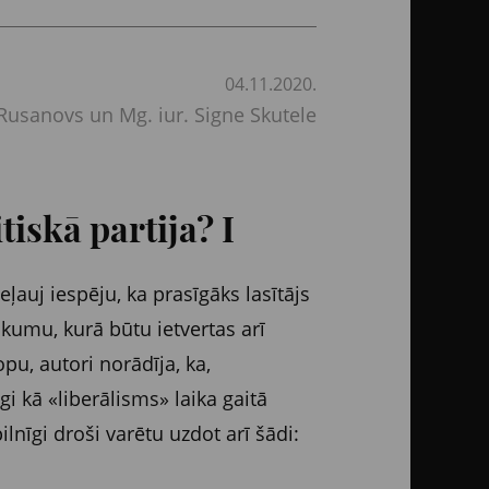
04.11.2020.
 Rusanovs un Mg. iur. Signe Skutele
tiskā partija? I
ļauj iespēju, ka prasīgāks lasītājs
lkumu, kurā būtu ietvertas arī
opu, autori norādīja, ka,
gi kā «liberālisms» laika gaitā
lnīgi droši varētu uzdot arī šādi: