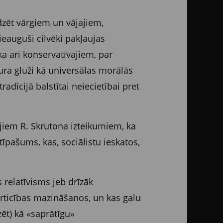
dzēt vārgiem un vājajiem,
ieauguši cilvēki pakļaujas
ka arī konservatīvajiem, par
kura gluži kā universālas morālās
adīcijā balstītai neiecietībai pret
ajiem R. Skrutona izteikumiem, ka
īpašums, kas, sociālistu ieskatos,
 relatīvisms jeb drīzāk
ārticības mazināšanos, un kas galu
zēt) kā «saprātīgu»