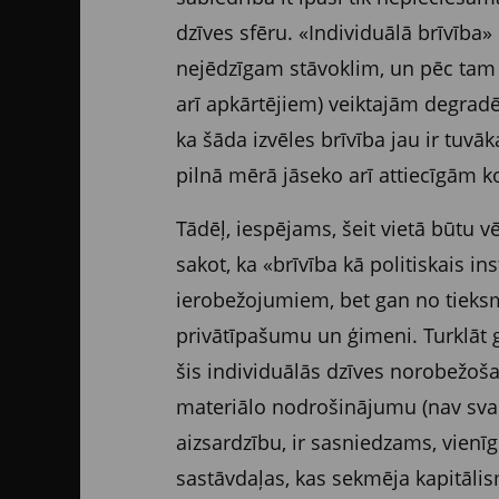
dzīves sfēru. «Individuālā brīvība
nejēdzīgam stāvoklim, un pēc tam v
arī apkārtējiem) veiktajām degradē
ka šāda izvēles brīvība jau ir tuvā
pilnā mērā jāseko arī attiecīgām k
Tādēļ, iespējams, šeit vietā būtu v
sakot, ka «brīvība kā politiskais in
ierobežojumiem, bet gan no tieksm
privātīpašumu un ģimeni. Turklāt gar
šis individuālās dzīves norobežoš
materiālo nodrošinājumu (nav svarīg
aizsardzību, ir sasniedzams, vienīg
sastāvdaļas, kas sekmēja kapitālism