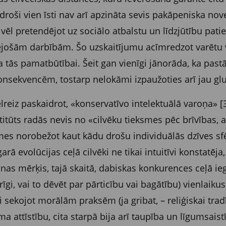
» droši vien īsti nav arī apzināta sevis pakāpeniska no
ēl pretendējot uz sociālo atbalstu un līdzjūtību patie
jošām darbībām. Šo uzskaitījumu acīmredzot varētu vēl
ka tās pamatbūtībai. Šeit gan vienīgi jānorāda, ka past
onsekvencēm, tostarp nelokāmi izpaužoties arī jau glu
ēlreiz paskaidrot, «konservatīvo intelektuālā varoņa» [
stitūts radās nevis
no «cilvēku tieksmes pēc brīvības, 
es norobežot kaut kādu drošu individuālās dzīves sfēr
ā evolūcijas ceļā cilvēki ne tikai intuitīvi konstatēja,
anas mērķis, tajā skaitā, dabiskas konkurences ceļā 
i, vai to dēvēt par pārticību vai bagātību) vienlaikus
i sekojot morālām praksēm (ja gribat, – reliģiskai tradī
a attīstību, cita starpā bija arī taupība un līgumsaistī