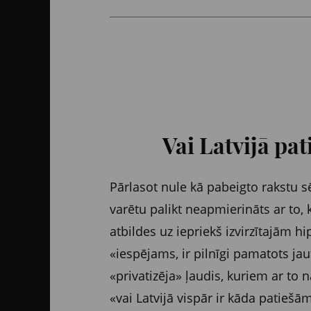
Vai Latvijā pat
Pārlasot nule kā pabeigto rakstu sē
varētu palikt neapmierināts ar to, 
atbildes uz iepriekš izvirzītajām hi
«iespējams, ir pilnīgi pamatots jau
«privatizēja» ļaudis, kuriem ar to 
«vai Latvijā vispār ir kāda patiešā