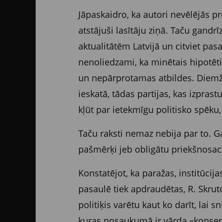
Jāpaskaidro, ka autori nevēlējās p
atstājuši lasītāju ziņā. Taču gandr
aktualitātēm Latvijā un citviet pa
nenoliedzami, ka minētais hipotētis
un nepārprotamas atbildes. Diemžēl
ieskatā, tādas partijas, kas izpras
kļūt par ietekmīgu politisko spēku
Taču raksti nemaz nebija par to. Ga
pašmērķi jeb obligātu priekšnosacī
Konstatējot, ka paražas, institūcij
pasaulē tiek apdraudētas, R. Skruto
politiķis varētu kaut ko darīt, lai 
kuras nosaukumā ir vārda «konserva