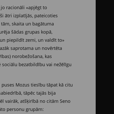
 jo racionāli «apjēgt to
ātri izplatījās, pateicoties
no tām, skaita un bagātuma
urēja šādas grupas kopā,
un piepildīt zemi, un valdīt to»
smazāk saprotama un novērtēta
īvības) norobežošana, kas
 sociālu bezatbildību vai nežēlīgu
ās puses Mozus tiesību tāpat kā citu
biedrībā, tāpēc tajās bija
ēl vairāk, atšķirībā no citām Seno
gāto personu grupām: