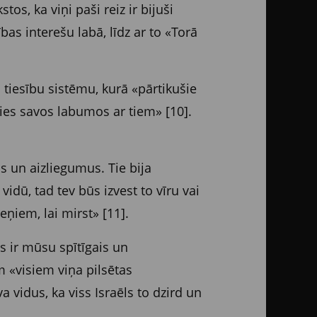
s, ka viņi paši reiz ir bijuši
bas interešu labā, līdz ar to «Torā
 tiesību sistēmu, kurā «pārtikušie
īties savos labumos ar tiem» [10].
s un aizliegumus. Tie bija
vidū, tad tev būs izvest to vīru vai
meņiem, lai mirst» [11].
s ir mūsu spītīgais un
am «visiem viņa pilsētas
 vidus, ka viss Israēls to dzird un