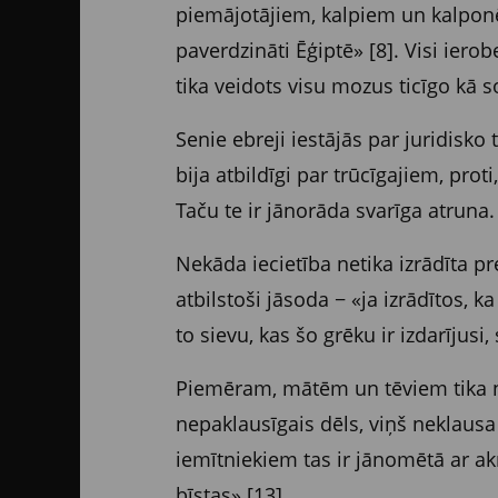
piemājotājiem, kalpiem un kalponēm,
paverdzināti Ēģiptē» [8]. Visi iero
tika veidots visu mozus ticīgo kā s
Senie ebreji iestājās par juridisko
bija atbildīgi par trūcīgajiem, pro
Taču te ir jānorāda svarīga atruna.
Nekāda iecietība netika izrādīta pr
atbilstoši jāsoda − «ja izrādītos, k
to sievu, kas šo grēku ir izdarījusi
Piemēram, mātēm un tēviem tika not
nepaklausīgais dēls, viņš neklausa 
iemītniekiem tas ir jānomētā ar ak
bīstas» [13].