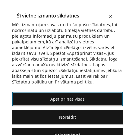
Šī vietne izmanto sīkdatnes
Mēs izmantojam savas un trešo pušu sīkdatnes, lai
nodrošinātu un uzlabotu tīmekļa vietnes darbību,
Biroja Blogs
pielāgotu informāciju par mūsu produktiem un
pakalpojumiem, kā arī analizētu vietnes
apmeklējumu. Atzīmējot «Pielāgot izvēli», varēsiet
izdarīt savu izvēli. Spiežot «Apstiprināt visas», jūs
piekrītat visu sīkdatņu izmantošanai. Sīkdatņu loga
aizvēršana ar «X» neaktivizē sīkdatnes. Lapas
apakšējā stūrī spiežot «Sīkdatņu iestatījumi», jebkurā
laikā mainiet šos iestatījumus. Lasīt vairāk par
Sīkdatņu politiku un Privātuma politiku.
Konservatīvisms Rodžera Skrutona izpratnē
Apstiprināt visas
Noraidīt
16.09.2020.
Dr. iur. cand. Egons Rusanovs un Mg. iur.