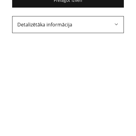
Pielāgot izvēli
Signe Skutele
14. raksts
Detalizētāka informācija
Domu policija raganu
medībās
Piedzīvojot skandālu saistībā ar
sagrozītajiem un neprecīzajiem
izteikumiem intervijā «New Statesman»
un tam sekojošo atlaišanu no valdības
izveidotās komisijas priekšsēdētāja
amata, [1] Rodžers Skrutons aprakstīja
savas pārdomas gan par situāciju
kopumā, gan par tās rašanās iemesliem.