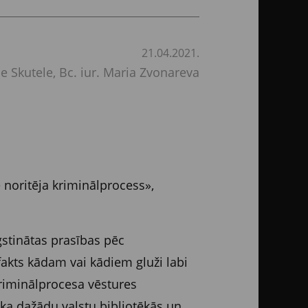
21.04.2021.
e Skutele, Bc. iur. Maria Zvonareva
 noritēja kriminālprocess»,
gstinātas prasības pēc
 fakts kādam vai kādiem gluži labi
kriminālprocesa vēstures
 ka dažādu valstu bibliotēkās un