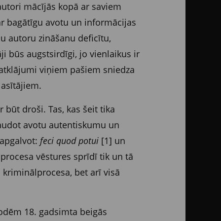
 autori mācījās kopā ar saviem
a ar bagātīgu avotu un informācijas
šu autoru zināšanu deficītu,
i būs augstsirdīgi, jo vienlaikus ir
 atklājumi viņiem pašiem sniedza
lasītājiem.
būt droši. Tas, kas šeit tika
rbaudot avotu autentiskumu un
 apgalvot:
feci quod potui
[1] un
lprocesa vēstures sprīdī tik un tā
kriminālprocesa, bet arī visā
todēm 18. gadsimta beigās