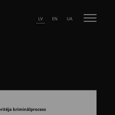
LV
EN
UA
ritēja kriminālprocess