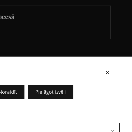
ocesā
+371 67273267
Noraidīt
Pielāgot izvēli