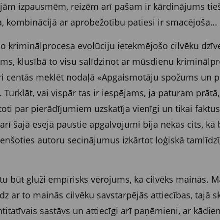
jām izpausmēm, reizēm arī pašam ir kārdinājums tieši
, kombinācijā ar aprobežotību patiesi ir smacējoša…
šo kriminālprocesa evolūciju ietekmējošo cilvēku dzīv
ms, klusībā to visu salīdzinot ar mūsdienu kriminālp
ri centās meklēt nodaļā «Apgaismotāju spožums un p
urklāt, vai vispār tas ir iespējams, ja paturam prātā, 
oti par pierādījumiem uzskatīja vienīgi un tikai faktus
arī šajā esejā paustie apgalvojumi bija nekas cits, kā
enšoties autoru secinājumus izkārtot loģiskā tamlīdzīg
tu būt gluži empīrisks vērojums, ka cilvēks mainās. M
z ar to mainās cilvēku savstarpējās attiecības, tajā sk
titatīvais sastāvs un attiecīgi arī paņēmieni, ar kādi