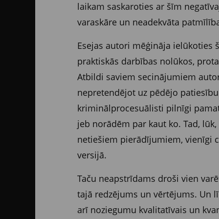
laikam saskaroties ar šīm negatīva
varaskāre un neadekvāta patmīlība
Esejas autori mēģināja ielūkoties 
praktiskās darbības nolūkos, prota
Atbildi saviem secinājumiem auto
nepretendējot uz pēdējo patiesību. T
kriminālprocesuālisti pilnīgi pamat
jeb norādēm par kaut ko. Tad, lūk, 
netiešiem pierādījumiem, vienīgi c
versijā.
Taču neapstrīdams droši vien varē
tajā redzējums un vērtējums. Un līd
arī noziegumu kvalitatīvais un kvan