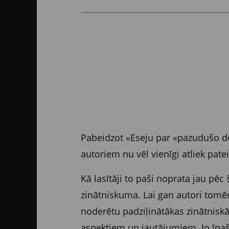
Pabeidzot «Eseju par «pazudušo dē
autoriem nu vēl vienīgi atliek pat
Kā lasītāji to paši noprata jau pē
zinātniskuma. Lai gan autori tomēr 
noderētu padziļinātākas zinātniskā
aspektiem un jautājumiem. Jo īpaši