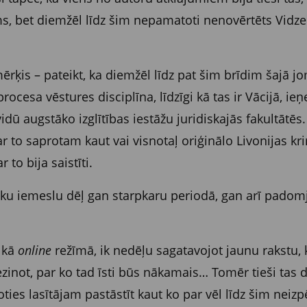
ms, bet diemžēl līdz šim nepamatoti nenovērtēts Vid
mērķis – pateikt, ka diemžēl līdz pat šim brīdim šajā jo
procesa vēstures disciplīna, līdzīgi kā tas ir Vācijā,
idū augstāko izglītības iestāžu juridiskajās fakultātēs. 
ar to saprotam kaut vai visnotaļ oriģinālo Livonijas k
 to bija saistīti.
u iemeslu dēļ gan starpkaru periodā, gan arī padomju
i kā
online
režīmā, ik nedēļu sagatavojot jaunu rakstu,
ezinot, par ko tad īsti būs nākamais… Tomēr tieši tas d
ies lasītājam pastāstīt kaut ko par vēl līdz šim neizp