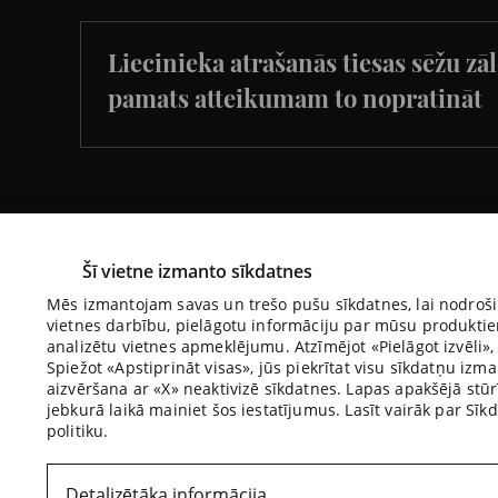
Liecinieka atrašanās tiesas sēžu zā
pamats atteikumam to nopratināt
Šī vietne izmanto sīkdatnes
Mēs izmantojam savas un trešo pušu sīkdatnes, lai nodroš
vietnes darbību, pielāgotu informāciju par mūsu produkti
info@rusanovs.lv
analizētu vietnes apmeklējumu. Atzīmējot «Pielāgot izvēli», v
Spiežot «Apstiprināt visas», jūs piekrītat visu sīkdatņu izm
aizvēršana ar «X» neaktivizē sīkdatnes. Lapas apakšējā stūrī
jebkurā laikā mainiet šos iestatījumus. Lasīt vairāk par Sī
politiku.
Detalizētāka informācija