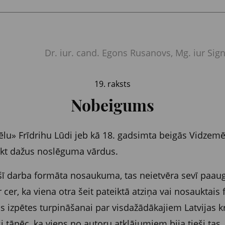
Dr. iur. cand. Egons Rusanovs, Mg. iur Sign
19. raksts
Nobeigums
lu» Frīdrihu Lūdi jeb kā 18. gadsimta beigās Vidzemē
eikt dažus noslēguma vārdus.
c šī darba formāta nosaukuma, tas neietvēra sevī paau
cer, ka viena otra šeit pateiktā atziņa vai nosauktais
s izpētes turpināšanai par visdažādākajiem Latvijas 
 tāpēc, ka viens no autoru atklājumiem bija tieši tas,