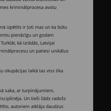
zemes kriminālprocesa avotu
mā izpētīts ir ļoti maz un ka būtu
 ieņemtu pienācīgu un godam
Turklāt, kā izrādās, Latvijai
riminālprocesu un patiesi unikālus
 okupācijas laikā tas viss tika
 kā saka, ar turpinājumiem,
isciplinēja. Un tieši šāds radošs
ētīto, autoriem atklāja daudzus