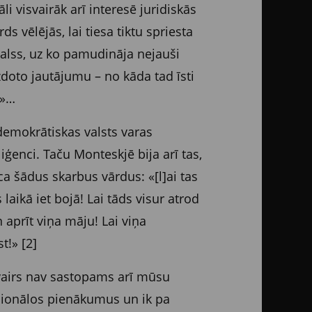
i visvairāk arī interesē juridiskās
ds vēlējās, lai tiesa tiktu spriesta
balss, uz ko pamudināja nejauši
uzdoto jautājumu – no kāda tad īsti
u»…
demokrātiskas valsts varas
liģenci. Taču Monteskjē bija arī tas,
a šādus skarbus vārdus: «[l]ai tas
aikā iet bojā! Lai tāds visur atrod
aprīt viņa māju! Lai viņa
t!» [2]
 vairs nav sastopams arī mūsu
esionālos pienākumus un ik pa