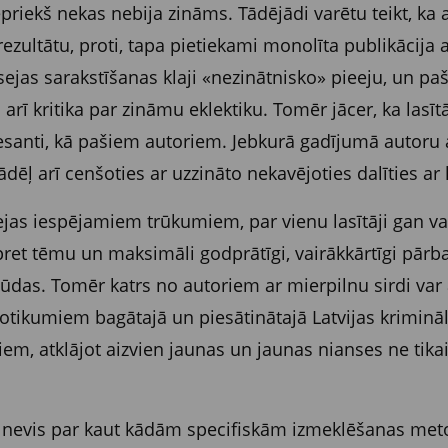
priekš nekas nebija zināms. Tādējādi varētu teikt, ka
a rezultātu, proti, tapa pietiekami monolīta publikācij
sejas sarakstīšanas klaji «nezinātnisko» pieeju, un pa
ī kritika par zināmu eklektiku. Tomēr jācer, ka lasītāj
eresanti, kā pašiem autoriem. Jebkurā gadījumā autoru
dēļ arī cenšoties ar uzzināto nekavējoties dalīties ar 
jas iespējamiem trūkumiem, par vienu lasītāji gan var 
bu pret tēmu un maksimāli godprātīgi, vairākkārtīgi pā
ļūdas. Tomēr katrs no autoriem ar mierpilnu sirdi var
et notikumiem bagātajā un piesātinātajā Latvijas kriminā
m, atklājot aizvien jaunas un jaunas nianses ne tikai 
ja nevis par kaut kādām specifiskām izmeklēšanas me