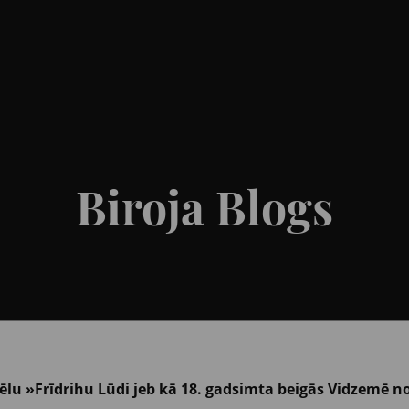
Biroja Blogs
ēlu »Frīdrihu Lūdi jeb kā 18. gadsimta beigās Vidzemē no