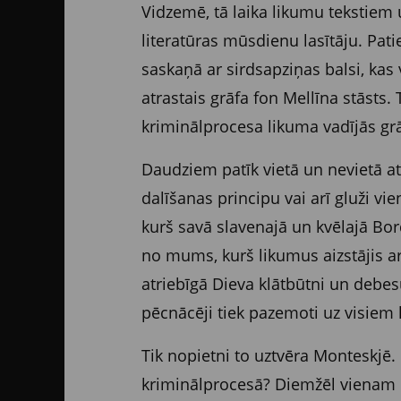
Vidzemē, tā laika likumu tekstiem 
literatūras mūsdienu lasītāju. Patie
saskaņā ar sirdsapziņas balsi, kas
atrastais grāfa fon Mellīna stāsts.
kriminālprocesa likuma vadījās grā
Daudziem patīk vietā un nevietā a
dalīšanas principu vai arī gluži vie
kurš savā slavenajā un kvēlajā Bor
no mums, kurš likumus aizstājis ar
atriebīgā Dieva klātbūtni un debe
pēcnācēji tiek pazemoti uz visiem 
Tik nopietni to uztvēra Monteskjē
kriminālprocesā? Diemžēl vienam n