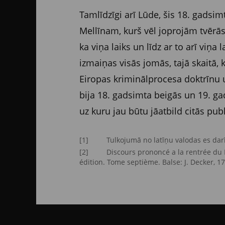
Tamlīdzīgi arī Lūde, šis 18. gads
Mellīnam, kurš vēl joprojām tvērā
ka viņa laiks un līdz ar to arī viņ
izmaiņas visās jomās, tajā skaitā,
Eiropas kriminālprocesa doktrīnu 
bija 18. gadsimta beigās un 19. ga
uz kuru jau būtu jāatbild citās publ
[1] Tulkojumā no latīņu valodas
es dar
[2] Discours prononcé a la rentrée du Pa
édition. Tome septième. Balse: J. Decker, 17