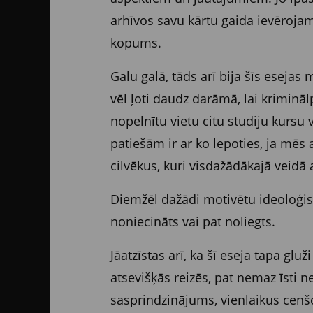
arhīvos savu kārtu gaida ievēroja
kopums.
Galu galā, tāds arī bija šīs esejas 
vēl ļoti daudz darāmā, lai krimināl
nopelnītu vietu citu studiju kursu v
patiešām ir ar ko lepoties, ja mēs 
cilvēkus, kuri visdažādākajā veidā ar
Diemžēl dažādi motivētu ideoloģisk
noniecināts vai pat noliegts.
Jāatzīstas arī, ka šī eseja tapa gluž
atsevišķās reizēs, pat nemaz īsti n
sasprindzinājums, vienlaikus cenšot