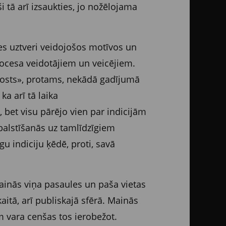
 tā arī izsaukties, jo nožēlojama
es uztveri veidojošos motīvos un
rocesa veidotājiem un veicējiem.
osts», protams, nekādā gadījumā
ka arī tā laika
, bet visu pārējo vien par indicijām
 balstīšanās uz tamlīdzīgiem
u indiciju ķēdē, proti, savā
ainās viņa pasaules un paša vietas
aitā, arī publiskajā sfērā. Mainās
em vara cenšas tos ierobežot.