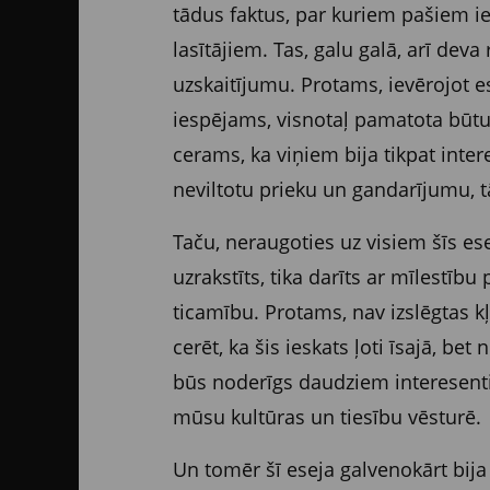
tādus faktus, par kuriem pašiem ie
lasītājiem. Tas, galu galā, arī dev
uzskaitījumu. Protams, ievērojot e
iespējams, visnotaļ pamatota būtu ar
cerams, ka viņiem bija tikpat int
neviltotu prieku un gandarījumu, tā
Taču, neraugoties uz visiem šīs ese
uzrakstīts, tika darīts ar mīlestī
ticamību. Protams, nav izslēgtas k
cerēt, ka šis ieskats ļoti īsajā, b
būs noderīgs daudziem interesentie
mūsu kultūras un tiesību vēsturē.
Un tomēr šī eseja galvenokārt bi