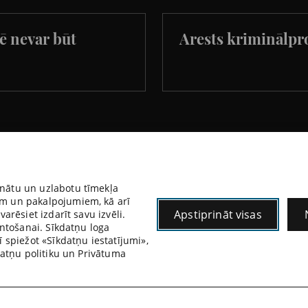
lē nevar būt
Arests kriminālpr
KONTAKTI
inātu un uzlabotu tīmekļa
em un pakalpojumiem, kā arī
Krišjāņa Valdemāra iela 8 – 4 (2. stāvs)
Krišjāņa Valdemāra iela 8 – 4 (2. stāvs)
Apstiprināt visas
arēsiet izdarīt savu izvēli.
Rīga LV-1010 LATVIJA
Rīga LV-1010 LATVIJA
antošanai. Sīkdatņu loga
 spiežot «Sīkdatņu iestatījumi»,
Focus sentinel
Focus sentinel
kdatņu politiku un Privātuma
VISI KONTAKTI
© 2026
«Rusanovs & Partneri» zvērinātu advokātu birojs SIA . All rights reserved