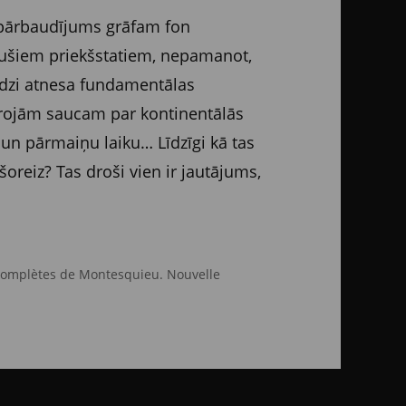
n pārbaudījums grāfam fon
ojušiem priekšstatiem, nepamanot,
 līdzi atnesa fundamentālas
oprojām saucam par kontinentālās
un pārmaiņu laiku… Līdzīgi kā tas
reiz? Tas droši vien ir jautājums,
 complètes de Montesquieu. Nouvelle