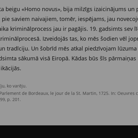
imta beigu «Homo novus», bija milzīgs izaicinājums u
s pie saviem naivajiem, tomēr, iespējams, jau novec
a laika kriminālprocess jau ir pagājis. 19. gadsimts sev
 kriminālprocesā. Izveidojās tas, ko mēs šodien vēl j
un tradīciju. Un šobrīd mēs atkal piedzīvojam lūzuma 
dsimta sākumā visā Eiropā. Kādas būs šīs pārmaiņas šo
ikācijās.
īju, ko varēju
.
rlement de Bordeaux, le jour de la S
t
. Martin, 1725. In: Oeuvres
99, p. 201.