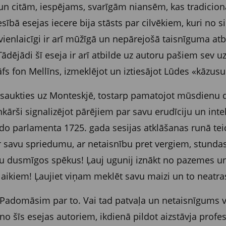
un citām, iespējams, svarīgām niansēm, kas tradicionāl
sībā esejas iecere bija stāsts par cilvēkiem, kuri no sir
 vienlaicīgi ir arī mūžīgā un nepārejošā taisnīguma at
 Tādējādi šī eseja ir arī atbilde uz autoru pašiem sev 
fs fon Mellīns, izmeklējot un iztiesājot Lūdes «kāzus
tsaukties uz Monteskjē, tostarp pamatojot mūsdienu 
nkārši signalizējot pārējiem par savu erudīciju un inte
do parlamenta 1725. gada sesijas atklāšanas runā teic
 savu spriedumu, ar netaisnību pret vergiem, stundas l
su dusmīgos spēkus! Ļauj ugunij iznākt no pazemes un 
laikiem! Ļaujiet viņam meklēt savu maizi un to neatras
. Padomāsim par to. Vai tad patvaļa un netaisnīgums
o šīs esejas autoriem, ikdienā pildot aizstāvja prof