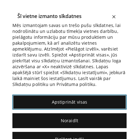
Šī vietne izmanto sīkdatnes
Mēs izmantojam savas un trešo pušu sīkdatnes, lai
nodrošinātu un uzlabotu tīmekļa vietnes darbību,
Biroja Blogs
pielāgotu informāciju par mūsu produktiem un
pakalpojumiem, kā arī analizētu vietnes
apmeklējumu. Atzīmējot «Pielāgot izvēli», varēsiet
izdarīt savu izvēli. Spiežot «Apstiprināt visas», jūs
piekrītat visu sīkdatņu izmantošanai. Sīkdatņu loga
aizvēršana ar «X» neaktivizē sīkdatnes. Lapas
apakšējā stūrī spiežot «Sīkdatņu iestatījumi», jebkurā
laikā mainiet šos iestatījumus. Lasīt vairāk par
Sīkdatņu politiku un Privātuma politiku.
Herberta Pakera divu kriminālprocesa
Apstiprināt visas
modeļu doktrīna
Noraidīt
19.04.2021.