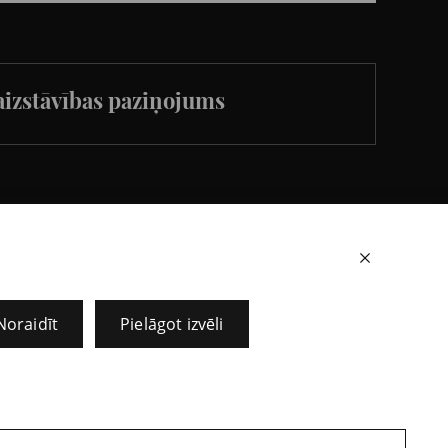
izstāvības paziņojums
+371 67273267
Noraidīt
Pielāgot izvēli