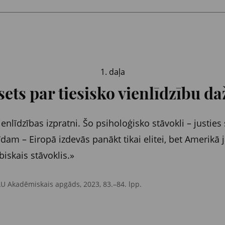
1. daļa
ets par tiesisko vienlīdzību d
ienlīdzības izpratni. Šo psiholoģisko stāvokli – just
dam – Eiropā izdevās panākt tikai elitei, bet Amerikā 
biskais stāvoklis.»
LU Akadēmiskais apgāds, 2023, 83.–84. lpp.