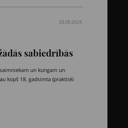
28.08.2024.
ažādās sabiedrībās
ies saimniekam un kungam un
jau kopš 18. gadsimta (praktiski