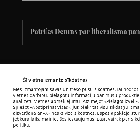
Patriks Denīns par liberālisma pam
Šī vietne izmanto sīkdatnes
Mēs izmantojam savas un trešo pušu sīkdatnes, lai nodroš
vietnes darbību, pielāgotu informāciju par mūsu produkti
info@rusanovs.lv
analizētu vietnes apmeklējumu. Atzīmējot «Pielāgot izvēli», v
Spiežot «Apstiprināt visas», jūs piekrītat visu sīkdatņu izm
aizvēršana ar «X» neaktivizē sīkdatnes. Lapas apakšējā stūrī
jebkurā laikā mainiet šos iestatījumus. Lasīt vairāk par Sī
politiku.