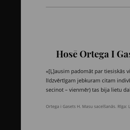
Hosē Ortega I Gas
«[Ļ]ausim padomāt par tiesiskās v
līdzvērtīgam jebkuram citam indivī
secinot – vienmēr) tas bija lietu da
Ortega i Gasets H. Masu sacelšanās. Rīga: 