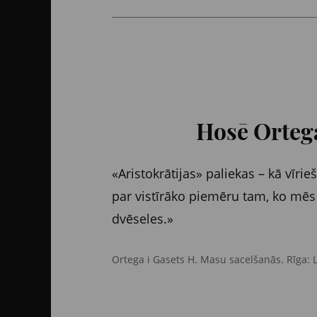
Hosē Ortega
«Aristokrātijas» paliekas – kā vīrie
par vistīrāko piemēru tam, ko mēs 
dvēseles.»
Ortega i Gasets H. Masu sacelšanās. Rīga: 