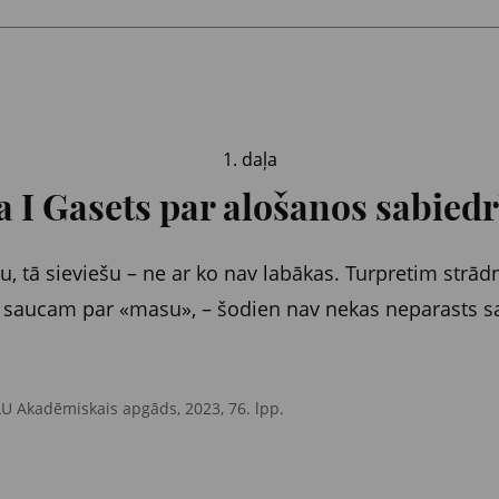
1. daļa
 I Gasets par alošanos sabied
šu, tā sieviešu – ne ar ko nav labākas. Turpretim strād
saucam par «masu», – šodien nav nekas neparasts sast
LU Akadēmiskais apgāds, 2023, 76. lpp.