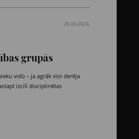
26.06.2024.
rības grupās
nieku vidū – ja agrāk viņi derēja
apt izcili disciplinētas