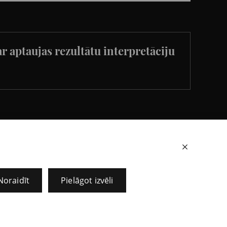
ar aptaujas rezultātu interpretāciju
+371 67273267
Noraidīt
Pielāgot izvēli