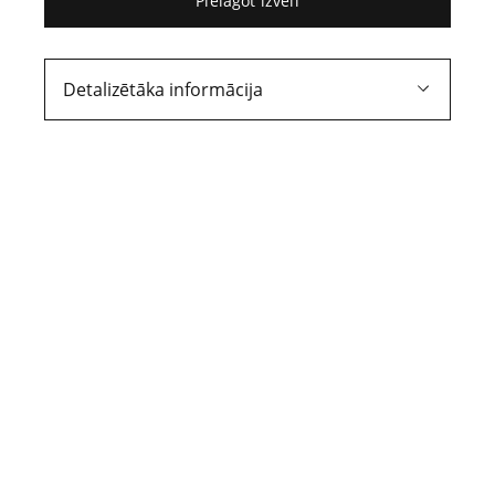
Pielāgot izvēli
1. daļa
Hosē Ortega I Gasets
Detalizētāka informācija
par laikmeta
domāšanas vēsmām
«Ministram, pedagogam, izslavētam
fiziķim un rakstniekam bieži ir piepilsētas
bārddziņa cienīgas idejas. Vai tikai tas nav
kļuvis dabiski, ka piepilsētas bārddzinis ir
tas, kurš piešķir laikam noti?»
Ortega i Gasets H. Masu sacelšanās. Rīga: LU
Akadēmiskais apgāds, 2023, 39.–40. lpp.