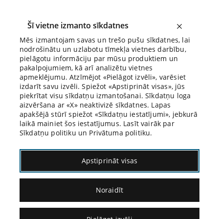
Šī vietne izmanto sīkdatnes
Mēs izmantojam savas un trešo pušu sīkdatnes, lai
nodrošinātu un uzlabotu tīmekļa vietnes darbību,
Biroja Blogs
pielāgotu informāciju par mūsu produktiem un
pakalpojumiem, kā arī analizētu vietnes
apmeklējumu. Atzīmējot «Pielāgot izvēli», varēsiet
izdarīt savu izvēli. Spiežot «Apstiprināt visas», jūs
piekrītat visu sīkdatņu izmantošanai. Sīkdatņu loga
aizvēršana ar «X» neaktivizē sīkdatnes. Lapas
apakšējā stūrī spiežot «Sīkdatņu iestatījumi», jebkurā
laikā mainiet šos iestatījumus. Lasīt vairāk par
Sīkdatņu politiku un Privātuma politiku.
Ortega i Gasets
Apstiprināt visas
Noraidīt
28.02.2024.