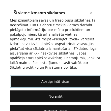
Šī vietne izmanto sīkdatnes
Mēs izmantojam savas un trešo pušu sīkdatnes, lai
nodrošinātu un uzlabotu tīmekļa vietnes darbību,
Biroja Blogs
pielāgotu informāciju par mūsu produktiem un
pakalpojumiem, kā arī analizētu vietnes
apmeklējumu. Atzīmējot «Pielāgot izvēli», varēsiet
izdarīt savu izvēli. Spiežot «Apstiprināt visas», jūs
piekrītat visu sīkdatņu izmantošanai. Sīkdatņu loga
aizvēršana ar «X» neaktivizē sīkdatnes. Lapas
apakšējā stūrī spiežot «Sīkdatņu iestatījumi», jebkurā
laikā mainiet šos iestatījumus. Lasīt vairāk par
Sīkdatņu politiku un Privātuma politiku.
Patriks Denīns
Apstiprināt visas
Noraidīt
06.09.2024.