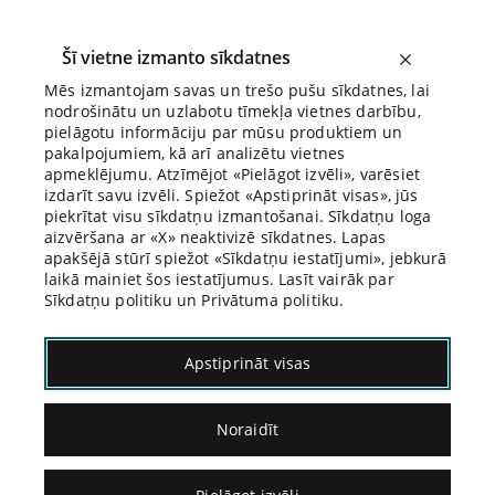
Šī vietne izmanto sīkdatnes
Mēs izmantojam savas un trešo pušu sīkdatnes, lai
nodrošinātu un uzlabotu tīmekļa vietnes darbību,
Biroja Blogs
pielāgotu informāciju par mūsu produktiem un
pakalpojumiem, kā arī analizētu vietnes
apmeklējumu. Atzīmējot «Pielāgot izvēli», varēsiet
izdarīt savu izvēli. Spiežot «Apstiprināt visas», jūs
piekrītat visu sīkdatņu izmantošanai. Sīkdatņu loga
aizvēršana ar «X» neaktivizē sīkdatnes. Lapas
apakšējā stūrī spiežot «Sīkdatņu iestatījumi», jebkurā
laikā mainiet šos iestatījumus. Lasīt vairāk par
Sīkdatņu politiku un Privātuma politiku.
Frīdrihs Augusts fon Hajeks
Apstiprināt visas
Noraidīt
14.10.2022.