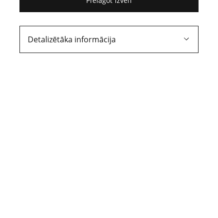
Pielāgot izvēli
52. raksts
Pavēste
Detalizētāka informācija
Ja tiesai ir kļuvusi zināma liecinieka
atrašanās citā vietā nekā iepriekš bija
norādīts pavēstē, tā nedrīkst atteikt
atkārtotu šī paša liecinieka aicināšanu uz
tiesas sēdi.
1527. tēze
Uz apsūdzētā lūguma apelācijas
atsauksmē Apgabaltiesa bij izsaukusi uz
tiesas sēdi liecinieku L. Pavēste šim