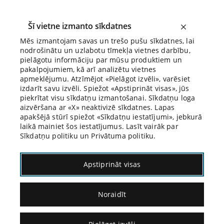
Šī vietne izmanto sīkdatnes
Mēs izmantojam savas un trešo pušu sīkdatnes, lai
nodrošinātu un uzlabotu tīmekļa vietnes darbību,
Biroja Blogs
pielāgotu informāciju par mūsu produktiem un
pakalpojumiem, kā arī analizētu vietnes
apmeklējumu. Atzīmējot «Pielāgot izvēli», varēsiet
izdarīt savu izvēli. Spiežot «Apstiprināt visas», jūs
piekrītat visu sīkdatņu izmantošanai. Sīkdatņu loga
aizvēršana ar «X» neaktivizē sīkdatnes. Lapas
apakšējā stūrī spiežot «Sīkdatņu iestatījumi», jebkurā
laikā mainiet šos iestatījumus. Lasīt vairāk par
Sīkdatņu politiku un Privātuma politiku.
Latvijas Senāta Kriminālā Kasācijas
Apstiprināt visas
Departamenta spriedumu tēzes
Noraidīt
07.05.2021.