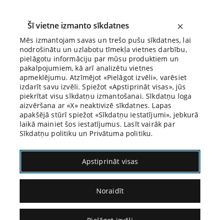
Šī vietne izmanto sīkdatnes
Mēs izmantojam savas un trešo pušu sīkdatnes, lai
nodrošinātu un uzlabotu tīmekļa vietnes darbību,
Biroja Blogs
pielāgotu informāciju par mūsu produktiem un
pakalpojumiem, kā arī analizētu vietnes
apmeklējumu. Atzīmējot «Pielāgot izvēli», varēsiet
izdarīt savu izvēli. Spiežot «Apstiprināt visas», jūs
piekrītat visu sīkdatņu izmantošanai. Sīkdatņu loga
aizvēršana ar «X» neaktivizē sīkdatnes. Lapas
apakšējā stūrī spiežot «Sīkdatņu iestatījumi», jebkurā
laikā mainiet šos iestatījumus. Lasīt vairāk par
Sīkdatņu politiku un Privātuma politiku.
Latvijas Senāta Kriminālā Kasācijas
Apstiprināt visas
Departamenta spriedumu tēzes
Noraidīt
09.04.2021.